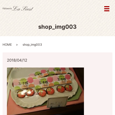
メ
shop_img003
HOME
shop_img003
2018/04/12