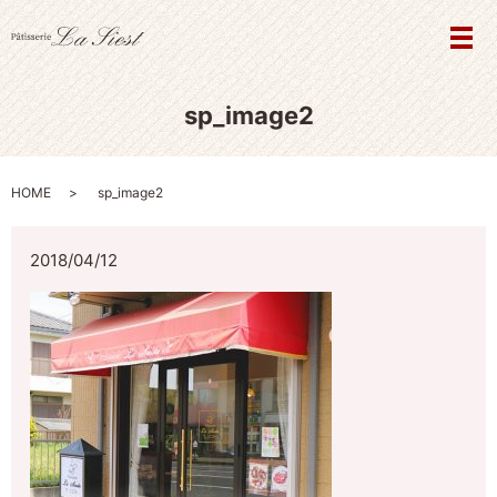
メ
sp_image2
HOME
sp_image2
2018/04/12