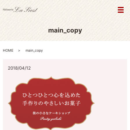
メ
main_copy
HOME
main_copy
2018/04/12